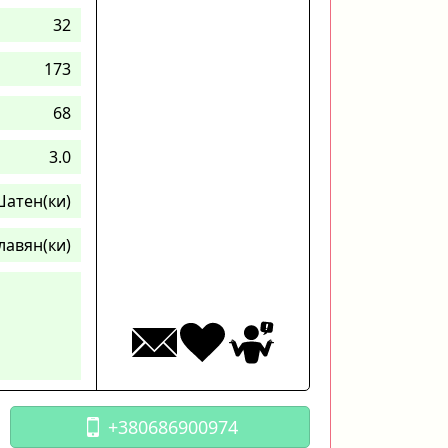
32
173
68
3.0
атен(ки)
лавян(ки)
+380686900974