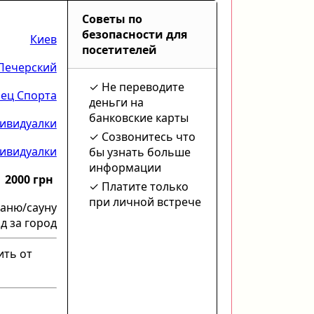
Советы по
безопасности для
Киев
посетителей
Печерский
Не переводите
ец Спорта
деньги на
банковские карты
ивидуалки
Созвонитесь что
ивидуалки
бы узнать больше
информации
2000 грн
Платите только
при личной встрече
баню/сауну
д за город
ить от