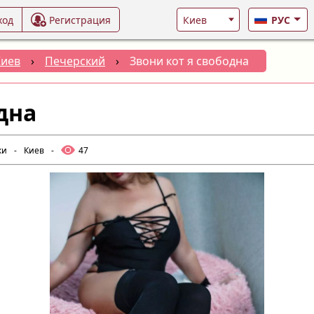
ход
Регистрация
РУС
Киев
›
Печерский
›
Звони кот я свободна
дна
ки
-
Киев
-
47