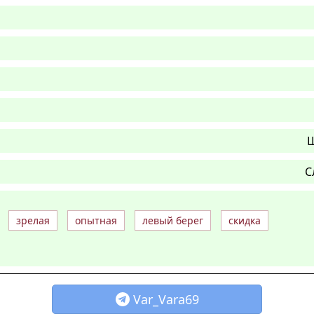
Ш
С
зрелая
опытная
левый берег
скидка
Var_Vara69