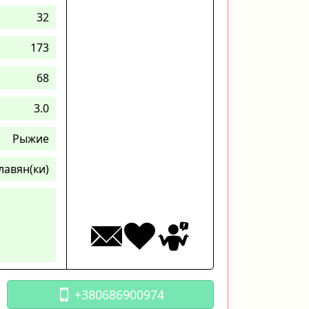
32
173
68
3.0
Рыжие
лавян(ки)
+380686900974