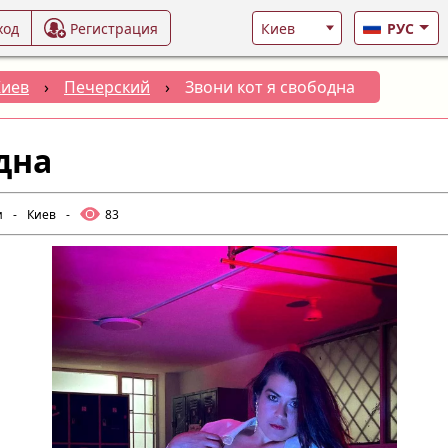
ход
Регистрация
РУС
Киев
›
Печерский
›
Звони кот я свободна
дна
и
-
Киев
-
83