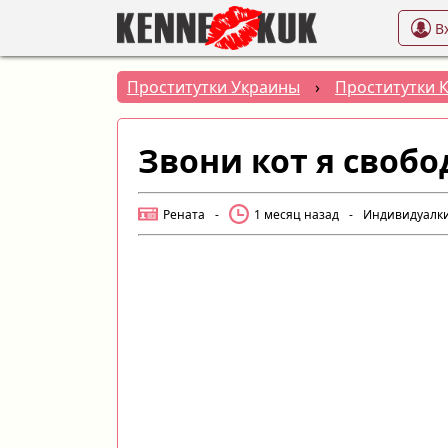
В
Проститутки Украины
›
Проститутки 
Звони кот я свобо
Рената
-
1 месяц назад
-
Индивидуалк