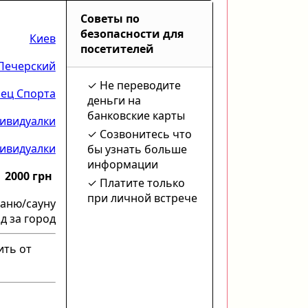
Советы по
безопасности для
Киев
посетителей
Печерский
Не переводите
ец Спорта
деньги на
банковские карты
ивидуалки
Созвонитесь что
ивидуалки
бы узнать больше
информации
2000 грн
Платите только
при личной встрече
баню/сауну
д за город
ить от