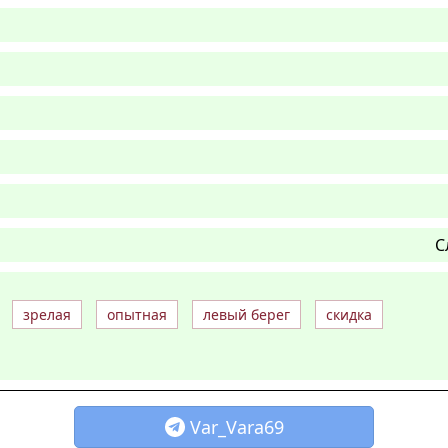
С
зрелая
опытная
левый берег
скидка
Var_Vara69