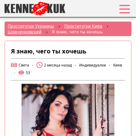
Избранное
Проститутки Украины
›
Проститутки Киев
›
Шевченковский
›
Я знаю, чего ты хочешь
Вход
Я знаю, чего ты хочешь
Регистрация
Света
-
2 месяца назад
-
Индивидуалки
-
Киев
Города:
-
53
РУС
|
УКР
Создать объявление