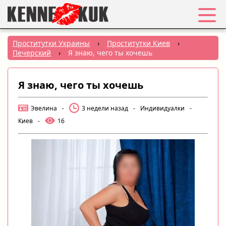
Избранное
Проститутки Украины
›
Проститутки Киев
›
Печерский
›
Я знаю, чего ты хочешь
Вход
Я знаю, чего ты хочешь
Регистрация
Эвелина
-
3 недели назад
-
Индивидуалки
-
Города:
Киев
-
16
РУС
|
УКР
Создать объявление