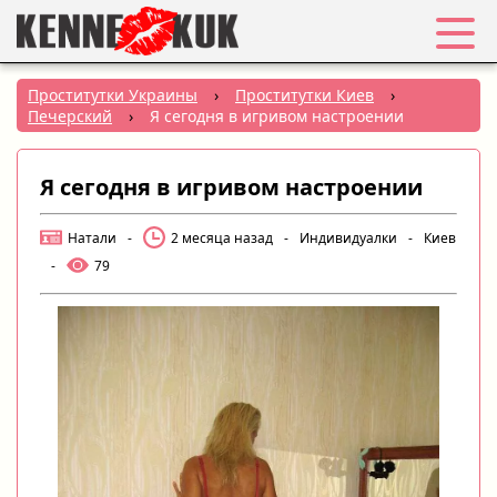
Избранное
Проститутки Украины
›
Проститутки Киев
›
Печерский
›
Я сегодня в игривом настроении
Вход
Я сегодня в игривом настроении
Регистрация
Натали
-
2 месяца назад
-
Индивидуалки
-
Киев
Города:
-
79
РУС
|
УКР
Создать объявление