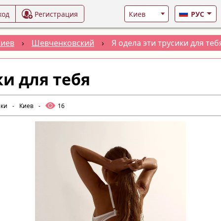
ход
Регистрация
РУС
Киев
›
Шевченковский
›
Я одела эти трусики для теб
ки для тебя
лки
-
Киев
-
16