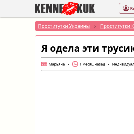
В
Проститутки Украины
›
Проститутки 
Я одела эти труси
Марьяна
-
1 месяц назад
-
Индивидуа