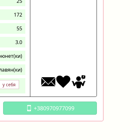
25
172
55
3.0
рюнет(ки)
лавян(ки)
у себя
+380970977099