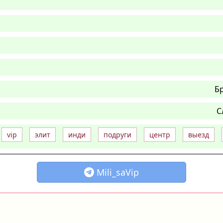
Б
С
vip
элит
инди
подруги
центр
выезд
Mili_saVip