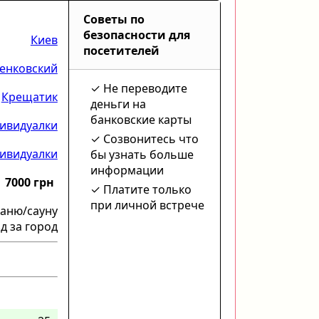
Советы по
безопасности для
Киев
посетителей
енковский
Не переводите
Крещатик
деньги на
банковские карты
ивидуалки
Созвонитесь что
ивидуалки
бы узнать больше
информации
7000 грн
Платите только
при личной встрече
баню/сауну
д за город