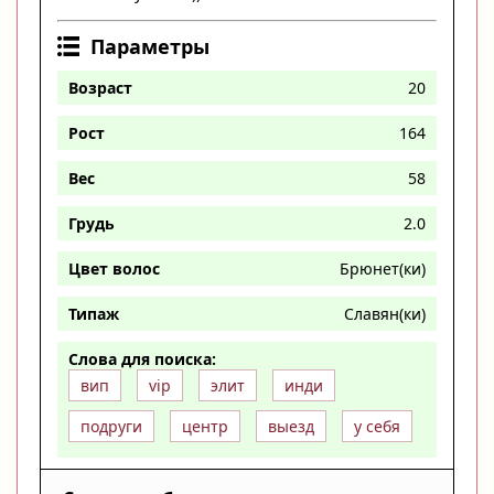
Параметры
Возраст
20
Рост
164
Вес
58
Грудь
2.0
Цвет волос
Брюнет(ки)
Типаж
Славян(ки)
Слова для поиска:
вип
vip
элит
инди
подруги
центр
выезд
у себя