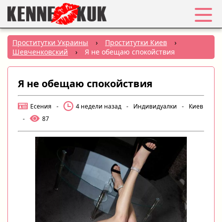
Избранное
Проститутки Украины
›
Проститутки Киев
›
Шевченковский
›
Я не обещаю спокойствия
Вход
Я не обещаю спокойствия
Регистрация
Есения
-
4 недели назад
-
Индивидуалки
-
Киев
Города:
-
87
РУС
|
УКР
Создать объявление