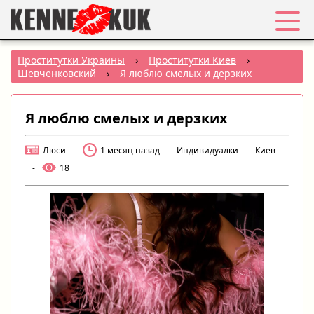
Избранное
Проститутки Украины
›
Проститутки Киев
›
Шевченковский
›
Я люблю смелых и дерзких
Вход
Я люблю смелых и дерзких
Регистрация
Люси
-
1 месяц назад
-
Индивидуалки
-
Киев
Города:
-
18
РУС
|
УКР
Создать объявление