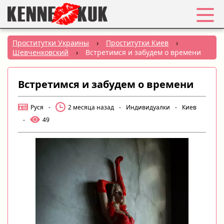
Избранное
Проститутки Украины
›
Проститутки Киев
›
Шевченковский
›
Встретимся и забудем о времени
Вход
Встретимся и забудем о времени
Регистрация
Руся
-
2 месяца назад
-
Индивидуалки
-
Киев
Города:
-
49
РУС
|
УКР
Создать объявление