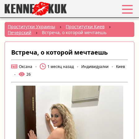
Избранное
Проститутки Украины
›
Проститутки Киев
›
Печерский
›
Встреча, о которой мечтаешь
Вход
Встреча, о которой мечтаешь
Регистрация
Оксана
-
1 месяц назад
-
Индивидуалки
-
Киев
Города:
-
26
РУС
|
УКР
Создать объявление