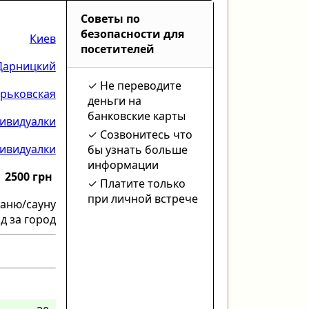
Советы по
безопасности для
Киев
посетителей
Дарницкий
Не переводите
рьковская
деньги на
банковские карты
ивидуалки
Созвонитесь что
ивидуалки
бы узнать больше
информации
2500 грн
Платите только
при личной встрече
баню/сауну
д за город