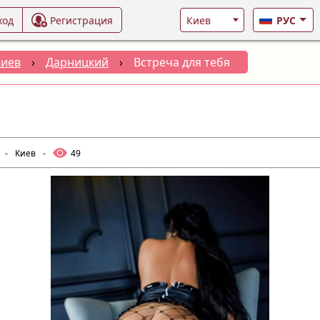
ход
Регистрация
РУС
Киев
›
Дарницкий
›
Встреча для тебя
-
Киев
-
49