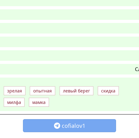
С
зрелая
опытная
левый берег
скидка
милфа
мамка
cofialov1