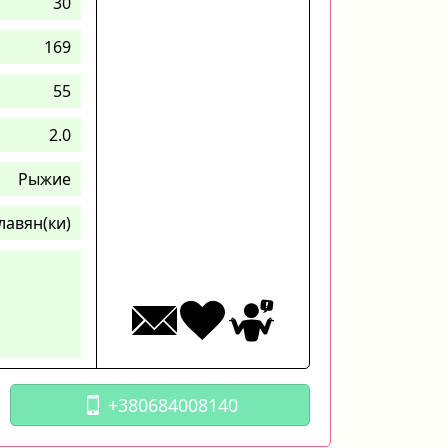
30
169
55
2.0
Рыжие
лавян(ки)
+380684008140