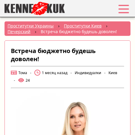
Избранное
Проститутки Украины
›
Проститутки Киев
›
Печерский
›
Встреча бюджетно будешь доволен!
Вход
Встреча бюджетно будешь
Регистрация
доволен!
Города:
Тома
-
1 месяц назад
-
Индивидуалки
-
Киев
-
24
РУС
|
УКР
Создать объявление