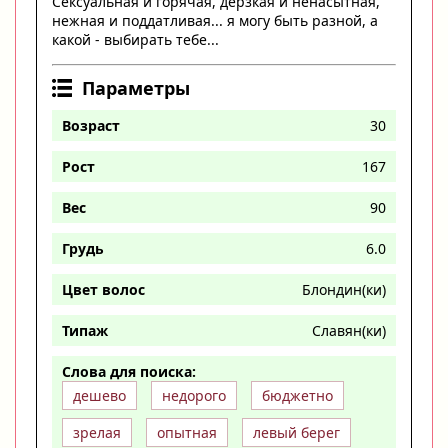
Ceксуальная и горячая, дерзкая и ненасытная,
нежная и поддатливая... я могу быть разной, а
какой - выбирать тебе...
Параметры
Возраст
30
Рост
167
Вес
90
Грудь
6.0
Цвет волос
Блондин(ки)
Типаж
Славян(ки)
Слова для поиска:
дешево
недорого
бюджетно
зрелая
опытная
левый берег