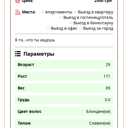
2500 грн
Цена:
Апартаменты
Выезд в квартиру
Места:
Выезд в гостиницу/отель
Выезд в баню/сауну
Выезд в офис
Выезд за город
Я то...что ты ищешь
Параметры
Возраст
29
Рост
171
Вес
69
Грудь
3.0
Цвет волос
Блондин(ки)
Типаж
Славян(ки)