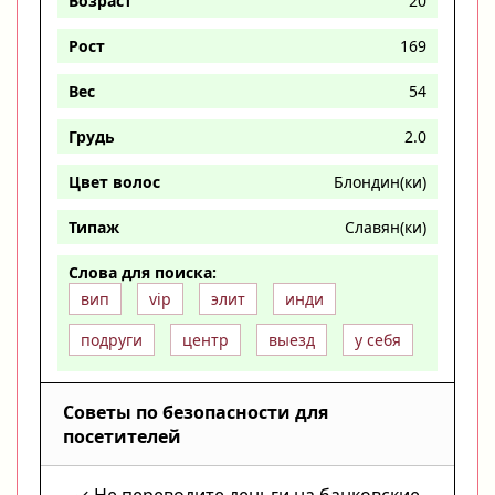
Возраст
20
Рост
169
Вес
54
Грудь
2.0
Цвет волос
Блондин(ки)
Типаж
Славян(ки)
Слова для поиска:
вип
vip
элит
инди
подруги
центр
выезд
у себя
Советы по безопасности для
посетителей
Не переводите деньги на банковские