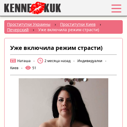
Избранное
Проститутки Украины
›
Проститутки Киев
›
Печерский
›
Уже включила режим страсти)
Вход
Уже включила режим страсти)
Регистрация
Наташа
-
2 месяца назад
-
Индивидуалки
-
Города:
Киев
-
51
РУС
|
УКР
Создать объявление