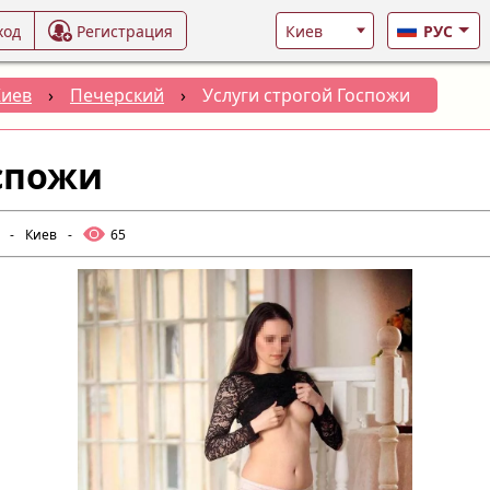
ход
Регистрация
РУС
Киев
›
Печерский
›
Услуги строгой Госпожи
оспожи
-
Киев
-
65