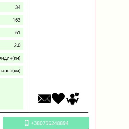
34
163
61
2.0
ондин(ки)
лавян(ки)
+380756248894