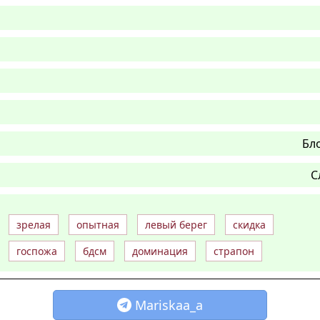
Бл
С
зрелая
опытная
левый берег
скидка
госпожа
бдсм
доминация
страпон
Mariskaa_a