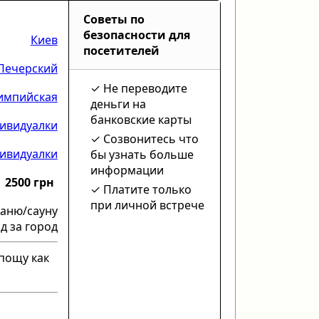
Советы по
безопасности для
Киев
посетителей
Печерский
Не переводите
импийская
деньги на
банковские карты
ивидуалки
Созвонитесь что
ивидуалки
бы узнать больше
информации
2500 грн
Платите только
при личной встрече
баню/сауну
д за город
пощу как