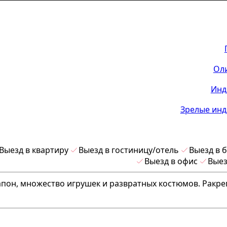
Ол
Инд
Зрелые инд
Выезд в квартиру
Выезд в гостиницу/отель
Выезд в 
Выезд в офис
Выез
апон, множество игрушек и развратных костюмов. Ракре