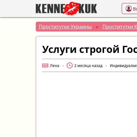
В
Проститутки Украины
›
Проститутки 
Услуги строгой Г
Лена
-
2 месяца назад
-
Индивидуалки