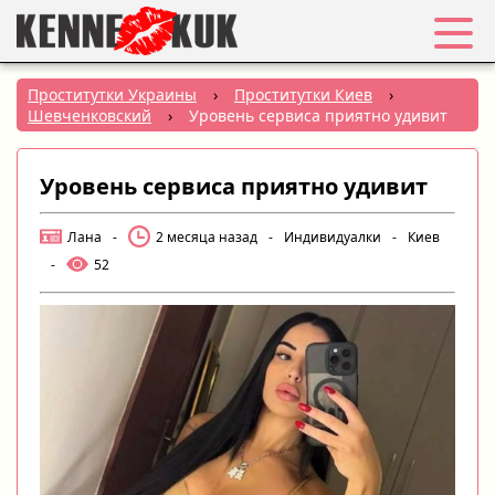
Избранное
Проститутки Украины
›
Проститутки Киев
›
Шевченковский
›
Уровень сервиса приятно удивит
Вход
Уровень сервиса приятно удивит
Регистрация
Лана
-
2 месяца назад
-
Индивидуалки
-
Киев
Города:
-
52
РУС
|
УКР
Создать объявление