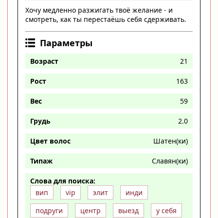
Хочу медленно разжигать твоё желание - и
смотреть, как ты перестаёшь себя сдерживать.
Параметры
Возраст
21
Рост
163
Вес
59
Грудь
2.0
Цвет волос
Шатен(ки)
Типаж
Славян(ки)
Слова для поиска:
вип
vip
элит
инди
подруги
центр
выезд
у себя