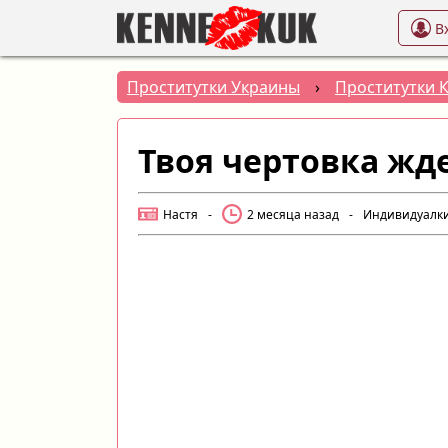
В
Проститутки Украины
›
Проститутки 
Твоя чертовка жд
Настя
-
2 месяца назад
-
Индивидуалк