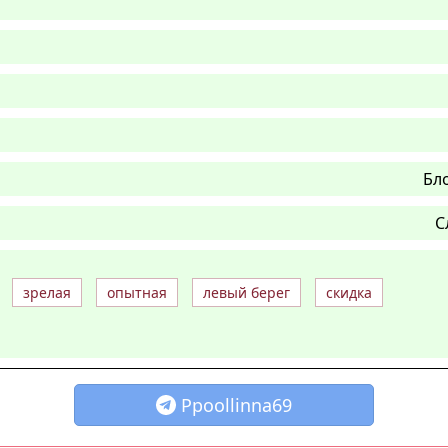
Бл
С
зрелая
опытная
левый берег
скидка
Ppoollinna69