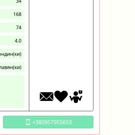
34
168
74
4.0
ондин(ки)
лавян(ки)
+380957955653