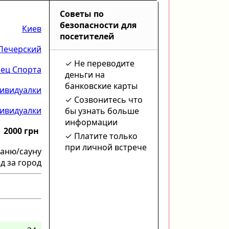
Советы по
безопасности для
Киев
посетителей
Печерский
Не переводите
ец Спорта
деньги на
банковские карты
ивидуалки
Созвонитесь что
ивидуалки
бы узнать больше
информации
2000 грн
Платите только
при личной встрече
баню/сауну
д за город