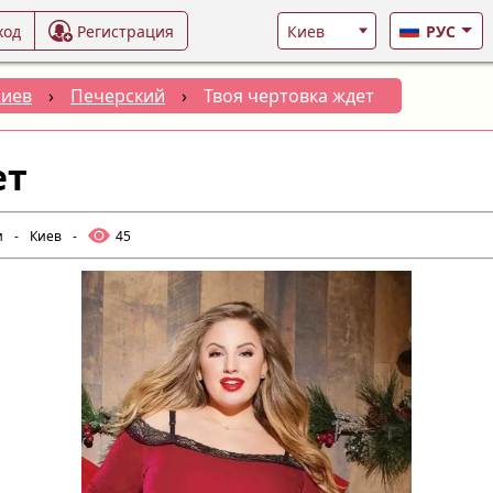
ход
Регистрация
РУС
Киев
›
Печерский
›
Твоя чертовка ждет
ет
и
-
Киев
-
45