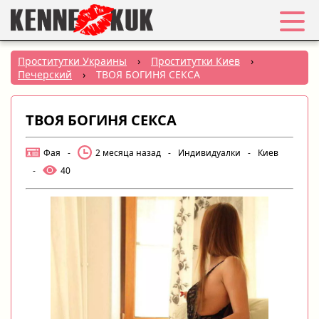
Избранное
Проститутки Украины
›
Проститутки Киев
›
Печерский
›
ТВОЯ БОГИНЯ СЕКСА
Вход
ТВОЯ БОГИНЯ СЕКСА
Регистрация
Фая
-
2 месяца назад
-
Индивидуалки
-
Киев
Города:
-
40
РУС
|
УКР
Создать объявление