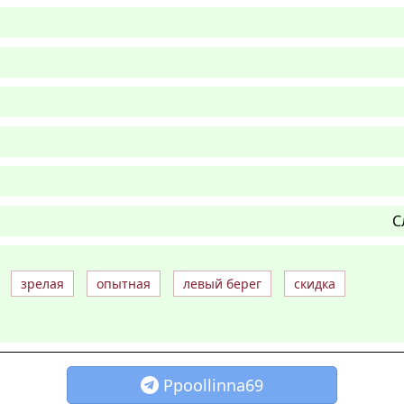
С
зрелая
опытная
левый берег
скидка
Ppoollinna69