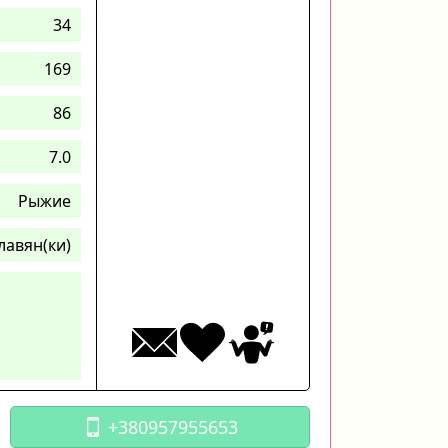
34
169
86
7.0
Рыжие
лавян(ки)
+380957955653