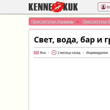
В
Проститутки Украины
›
Проститутки 
Свет, вода, бар и
Яна
-
2 месяца назад
-
Индивидуалки