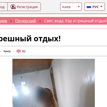
ход
Регистрация
РУС
Киев
›
Печерский
›
Свет, вода, бар и грешный отдых!
 грешный отдых!
-
Киев
-
82