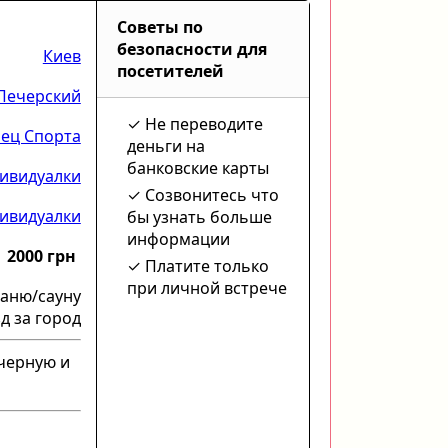
Советы по
безопасности для
Киев
посетителей
Печерский
Не переводите
ец Спорта
деньги на
банковские карты
ивидуалки
Созвонитесь что
ивидуалки
бы узнать больше
информации
2000 грн
Платите только
при личной встрече
баню/сауну
д за город
 черную и