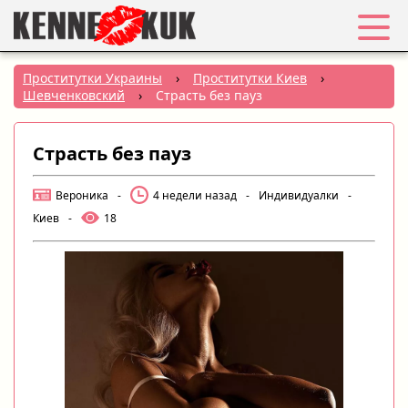
Избранное
Проститутки Украины
›
Проститутки Киев
›
Шевченковский
›
Страсть без пауз
Вход
Страсть без пауз
Регистрация
Вероника
-
4 недели назад
-
Индивидуалки
-
Города:
Киев
-
18
РУС
|
УКР
Создать объявление