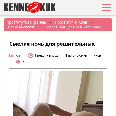
Избранное
Проститутки Украины
›
Проститутки Киев
›
Шевченковский
›
Смелая ночь для решительных
Вход
Смелая ночь для решительных
Регистрация
Аня
-
4 недели назад
-
Индивидуалки
-
Киев
Города:
-
20
РУС
|
УКР
Создать объявление