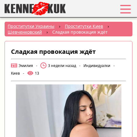
Избранное
Проститутки Украины
›
Проститутки Киев
›
Шевченковский
›
Сладкая провокация ждёт
Вход
Сладкая провокация ждёт
Регистрация
Эмилия
-
3 недели назад
-
Индивидуалки
-
Города:
Киев
-
13
РУС
|
УКР
Создать объявление