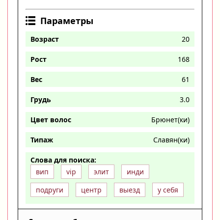
Параметры
Возраст
20
Рост
168
Вес
61
Грудь
3.0
Цвет волос
Брюнет(ки)
Типаж
Славян(ки)
Слова для поиска:
вип
vip
элит
инди
подруги
центр
выезд
у себя