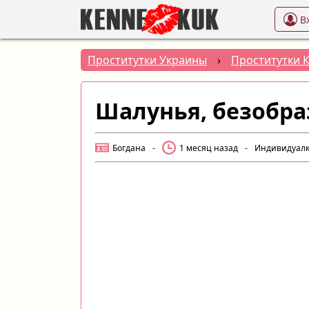
В
Проститутки Украины
›
Проститутки 
Шалунья, безобра
Богдана
-
1 месяц назад
-
Индивидуал