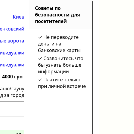
Советы по
безопасности для
Киев
посетителей
енковский
Не переводите
ые ворота
деньги на
банковские карты
ивидуалки
Созвонитесь что
ивидуалки
бы узнать больше
информации
4000 грн
Платите только
при личной встрече
баню/сауну
д за город