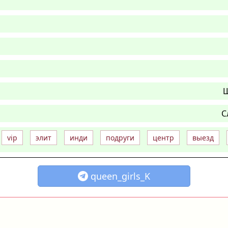
Ш
С
vip
элит
инди
подруги
центр
выезд
queen_girls_K