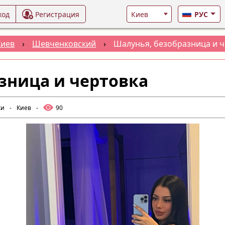
ход
Регистрация
РУС
Киев
›
Шевченковский
›
Шалунья, безобразница и ч
зница и чертовка
ки
-
Киев
-
90