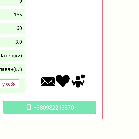
19
165
60
3.0
атен(ки)
лавян(ки)
у себя
+380982213870