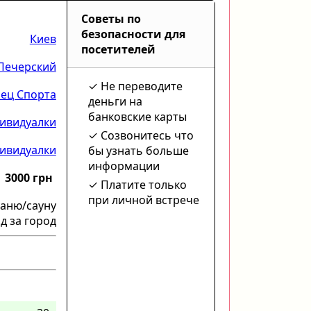
Советы по
безопасности для
Киев
посетителей
Печерский
Не переводите
ец Спорта
деньги на
банковские карты
ивидуалки
Созвонитесь что
ивидуалки
бы узнать больше
информации
3000 грн
Платите только
при личной встрече
баню/сауну
д за город