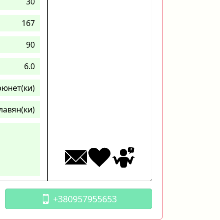
30
167
90
6.0
рюнет(ки)
лавян(ки)
+380957955653