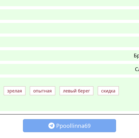
Б
С
зрелая
опытная
левый берег
скидка
Ppoollinna69