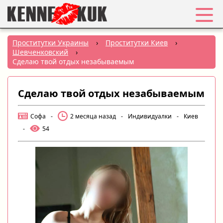
Избранное
Проститутки Украины
›
Проститутки Киев
›
Шевченковский
›
Вход
Сделаю твой отдых незабываемым
Регистрация
Сделаю твой отдых незабываемым
Города:
Софа
-
2 месяца назад
-
Индивидуалки
-
Киев
-
54
РУС
|
УКР
Создать объявление