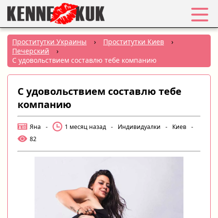
Избранное
Проститутки Украины
›
Проститутки Киев
›
Печерский
›
Вход
С удовольствием составлю тебе компанию
Регистрация
С удовольствием составлю тебе
компанию
Города:
Яна
-
1 месяц назад
-
Индивидуалки
-
Киев
-
РУС
|
УКР
82
Создать объявление