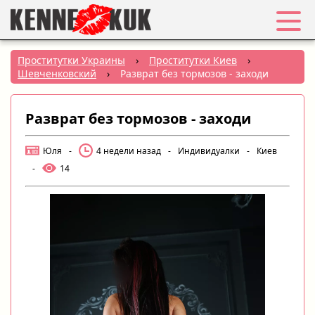
Избранное
Проститутки Украины
›
Проститутки Киев
›
Шевченковский
›
Разврат без тормозов - заходи
Вход
Разврат без тормозов - заходи
Регистрация
Юля
-
4 недели назад
-
Индивидуалки
-
Киев
Города:
-
14
РУС
|
УКР
Создать объявление