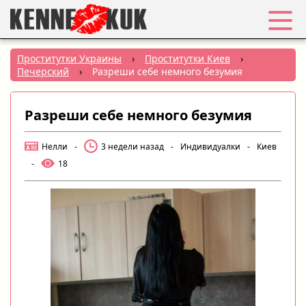
Избранное
Проститутки Украины
›
Проститутки Киев
›
Печерский
›
Разреши себе немного безумия
Вход
Разреши себе немного безумия
Регистрация
Нелли
-
3 недели назад
-
Индивидуалки
-
Киев
Города:
-
18
РУС
|
УКР
Создать объявление