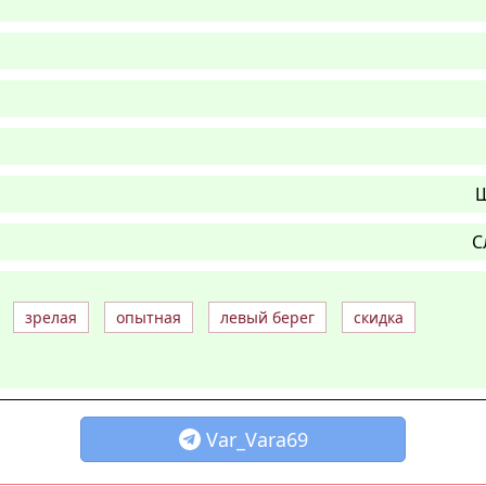
Ш
С
зрелая
опытная
левый берег
скидка
Var_Vara69