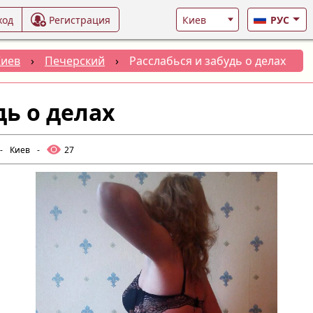
ход
Регистрация
РУС
Киев
›
Печерский
›
Расслабься и забудь о делах
дь о делах
-
Киев
-
27