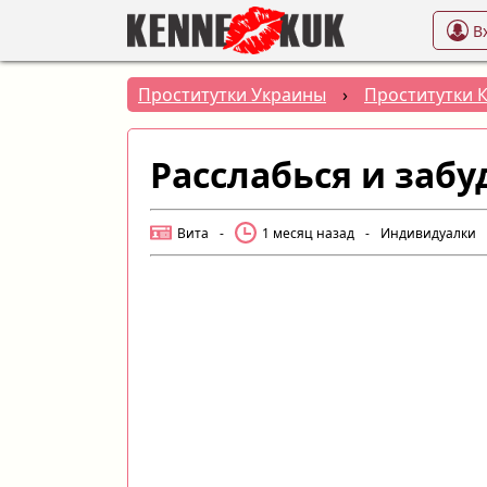
В
Проститутки Украины
›
Проститутки 
Расслабься и забу
Вита
-
1 месяц назад
-
Индивидуалки