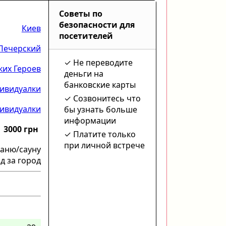
Советы по
безопасности для
Киев
посетителей
Печерский
Не переводите
их Героев
деньги на
банковские карты
ивидуалки
Созвонитесь что
ивидуалки
бы узнать больше
информации
3000 грн
Платите только
при личной встрече
баню/сауну
д за город