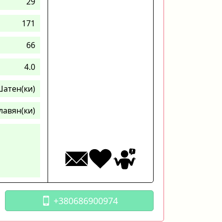
29
171
66
4.0
атен(ки)
лавян(ки)
+380686900974