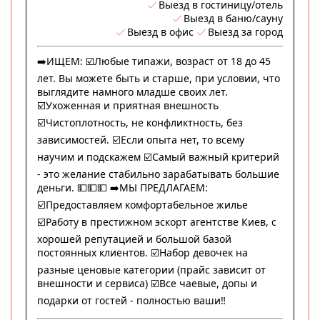
Выезд в гостиницу/отель
Выезд в баню/сауну
Выезд в офис
Выезд за город
➡️ИЩЕМ: ☑️Любые типажи, возраст от 18 до 45
лет. Вы можете быть и старше, при условии, что
выглядите намного младше своих лет.
☑️Ухоженная и приятная внешность
☑️Чистоплотность, не конфликтность, без
зависимостей. ☑️Если опыта нет, то всему
научим и подскажем ☑️Самый важный критерий
- это желание стабильно зарабатывать большие
деньги. 💵💵💵 ➡️МЫ ПРЕДЛАГАЕМ:
☑️Предоставляем комфортабельное жилье
☑️Работу в престижном эскорт агентстве Киев, с
хорошей репутацией и большой базой
постоянных клиентов. ☑️Набор девочек на
разные ценовые категории (прайс зависит от
внешности и сервиса) ☑️Все чаевые, допы и
подарки от гостей - полностью ваши‼️