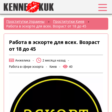
Избранное
Проститутки Украины
›
Проститутки Киев
›
Работа в эскорте для всех. Возраст от 18 до 45
Вход
Работа в эскорте для всех. Возраст
Регистрация
от 18 до 45
Города:
Анжелика
-
2 месяца назад
-
Работа в сфере эскорта
-
Киев
-
40
РУС
|
УКР
Создать объявление