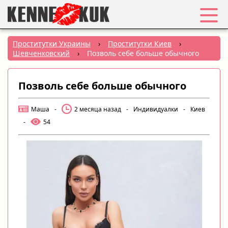
Избранное
Проститутки Украины
›
Проститутки Киев
›
Шевченковский
›
Позволь себе больше обычного
Вход
Позволь себе больше обычного
Регистрация
Маша
-
2 месяца назад
-
Индивидуалки
-
Киев
Города:
-
54
РУС
|
УКР
Создать объявление