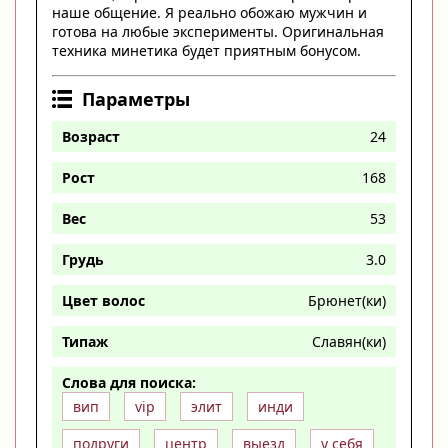
наше общение. Я реально обожаю мужчин и
готова на любые эксперименты. Оригинальная
техника минетика будет приятным бонусом.
Параметры
Возраст
24
Рост
168
Вес
53
Грудь
3.0
Цвет волос
Брюнет(ки)
Типаж
Славян(ки)
Слова для поиска:
вип
vip
элит
инди
подруги
центр
выезд
у себя