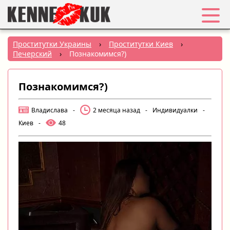
Избранное
Проститутки Украины
›
Проститутки Киев
›
Печерский
›
Познакомимся?)
Вход
Познакомимся?)
Регистрация
Владислава
-
2 месяца назад
-
Индивидуалки
-
Города:
Киев
-
48
РУС
|
УКР
Создать объявление