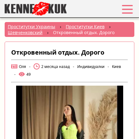
Избранное
Проститутки Украины
›
Проститутки Киев
›
Шевченковский
›
Откровенный отдых. Дорого
Вход
Откровенный отдых. Дорого
Регистрация
Оля
-
2 месяца назад
-
Индивидуалки
-
Киев
Города:
-
49
РУС
|
УКР
Создать объявление