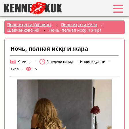
Избранное
Проститутки Украины
›
Проститутки Киев
›
Шевченковский
›
Ночь, полная искр и жара
Вход
Ночь, полная искр и жара
Регистрация
Камилла
-
3 недели назад
-
Индивидуалки
-
Города:
Киев
-
15
РУС
|
УКР
Создать объявление