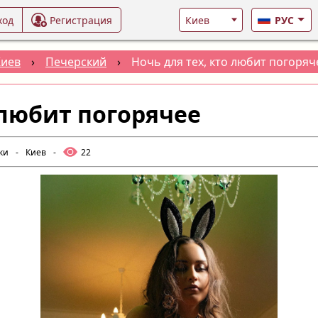
ход
Регистрация
РУС
Киев
›
Печерский
›
Ночь для тех, кто любит погоряч
 любит погорячее
ки
-
Киев
-
22