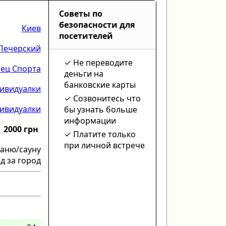
Советы по
безопасности для
Киев
посетителей
Печерский
Не переводите
ец Спорта
деньги на
банковские карты
ивидуалки
Созвонитесь что
ивидуалки
бы узнать больше
информации
2000 грн
Платите только
при личной встрече
баню/сауну
д за город