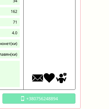
34
162
71
4.0
рюнет(ки)
лавян(ки)
+380756248894