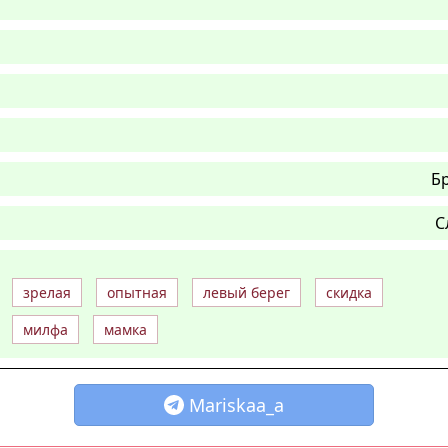
Б
С
зрелая
опытная
левый берег
скидка
милфа
мамка
Mariskaa_a