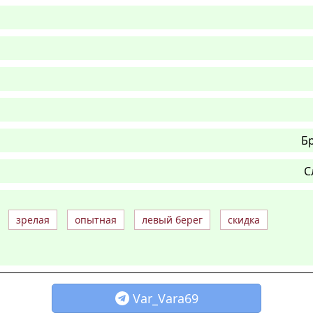
Б
С
зрелая
опытная
левый берег
скидка
Var_Vara69