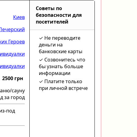
Советы по
безопасности для
Киев
посетителей
Печерский
Не переводите
их Героев
деньги на
банковские карты
ивидуалки
Созвонитесь что
ивидуалки
бы узнать больше
информации
2500 грн
Платите только
при личной встрече
баню/сауну
д за город
из-под