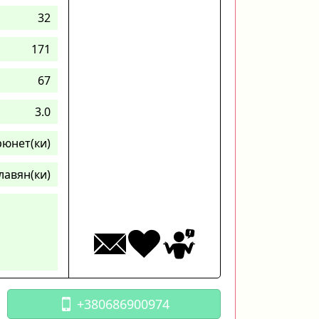
32
171
67
3.0
рюнет(ки)
лавян(ки)
+380686900974