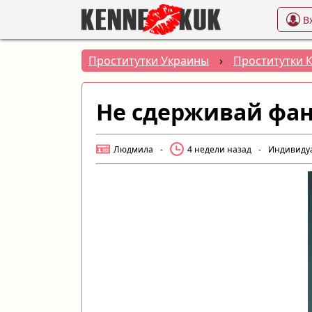
В
Проститутки Украины
›
Проститутки 
Не сдерживай фан
Людмила
-
4 недели назад
-
Индивиду