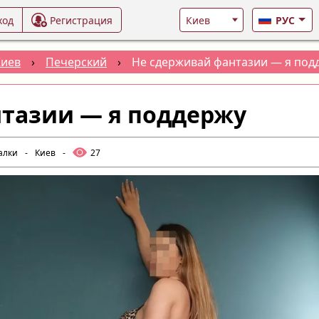
ход
Регистрация
РУС
Киев
›
Печерский
›
Не сдерживай фантазии — я под
тазии — я поддержу
алки
-
Киев
-
27