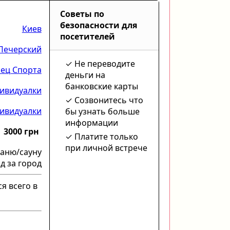
Советы по
безопасности для
Киев
посетителей
Печерский
Не переводите
ец Спорта
деньги на
банковские карты
ивидуалки
Созвонитесь что
ивидуалки
бы узнать больше
информации
3000 грн
Платите только
при личной встрече
баню/сауну
д за город
я всего в