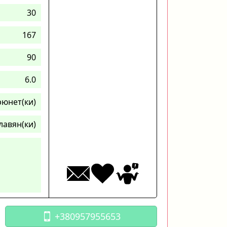
30
167
90
6.0
рюнет(ки)
лавян(ки)
+380957955653