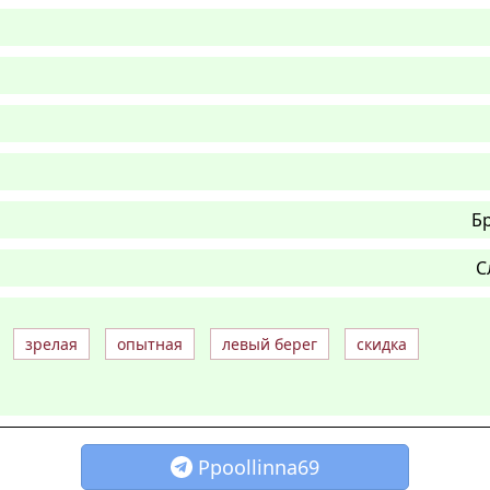
Б
С
зрелая
опытная
левый берег
скидка
Ppoollinna69