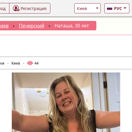
ход
Регистрация
РУС
Киев
›
Печерский
›
Наташа, 30 лет
лки
-
Киев
-
44