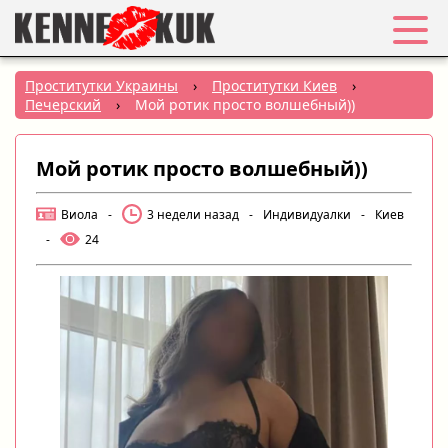
Избранное
Проститутки Украины
›
Проститутки Киев
›
Печерский
›
Мой ротик просто волшебный))
Вход
Мой ротик просто волшебный))
Регистрация
Виола
-
3 недели назад
-
Индивидуалки
-
Киев
Города:
-
24
РУС
|
УКР
Создать объявление