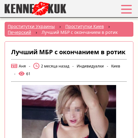
Избранное
Проститутки Украины
›
Проститутки Киев
›
Печерский
›
Лучший МБР с окончанием в ротик
Вход
Лучший МБР с окончанием в ротик
Регистрация
Аня
-
2 месяца назад
-
Индивидуалки
-
Киев
Города:
-
61
РУС
|
УКР
Создать объявление