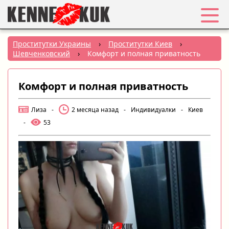
Избранное
Проститутки Украины
›
Проститутки Киев
›
Шевченковский
›
Комфорт и полная приватность
Вход
Комфорт и полная приватность
Регистрация
Лиза
-
2 месяца назад
-
Индивидуалки
-
Киев
Города:
-
53
РУС
|
УКР
Создать объявление