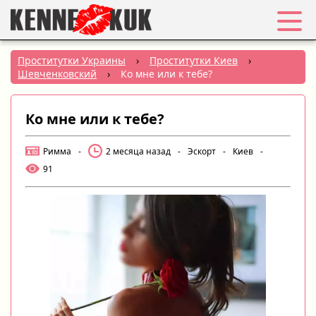
Избранное
Проститутки Украины
›
Проститутки Киев
›
Шевченковский
›
Ко мне или к тебе?
Вход
Ко мне или к тебе?
Регистрация
Римма
-
2 месяца назад
-
Эскорт
-
Киев
-
Города:
91
РУС
|
УКР
Создать объявление