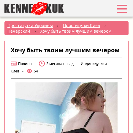
Избранное
Проститутки Украины
›
Проститутки Киев
›
Печерский
›
Хочу быть твоим лучшим вечером
Вход
Хочу быть твоим лучшим вечером
Регистрация
Полина
-
2 месяца назад
-
Индивидуалки
-
Города:
Киев
-
54
РУС
|
УКР
Создать объявление