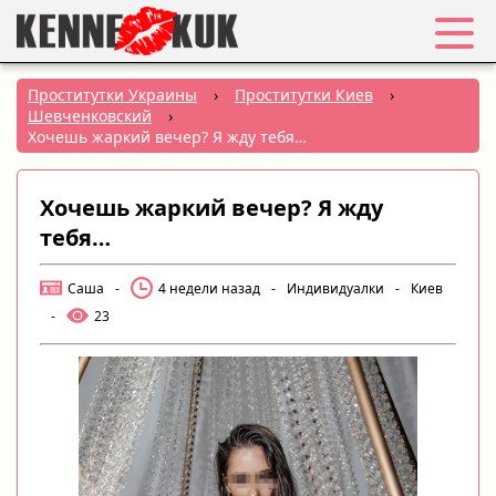
Избранное
Проститутки Украины
›
Проститутки Киев
›
Шевченковский
›
Вход
Хочешь жаркий вечер? Я жду тебя…
Регистрация
Хочешь жаркий вечер? Я жду
тебя…
Города:
Саша
-
4 недели назад
-
Индивидуалки
-
Киев
РУС
|
УКР
-
23
Создать объявление