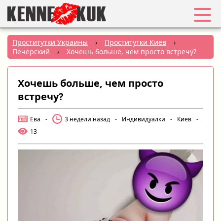
Избранное
Проститутки Украины
›
Проститутки Киев
›
Печерский
›
Хочешь больше, чем просто встречу?
Вход
Хочешь больше, чем просто
Регистрация
встречу?
Города:
Ева
-
3 недели назад
-
Индивидуалки
-
Киев
-
13
РУС
|
УКР
Создать объявление