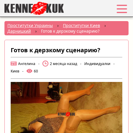
Избранное
Проститутки Украины
›
Проститутки Киев
›
Дарницкий
›
Готов к дерзкому сценарию?
Вход
Готов к дерзкому сценарию?
Регистрация
Ангелина
-
2 месяца назад
-
Индивидуалки
-
Города:
Киев
-
60
РУС
|
УКР
Создать объявление