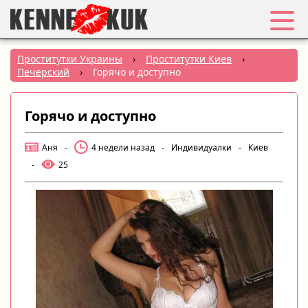
Избранное
Проститутки Украины
›
Проститутки Киев
›
Печерский
›
Горячо и доступно
Вход
Горячо и доступно
Регистрация
Аня
-
4 недели назад
-
Индивидуалки
-
Киев
Города:
-
25
РУС
|
УКР
Создать объявление