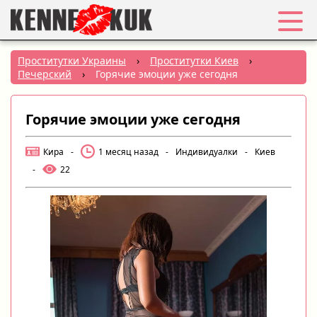
Избранное
Проститутки Украины
›
Проститутки Киев
›
Печерский
›
Горячие эмоции уже сегодня
Вход
Горячие эмоции уже сегодня
Регистрация
Кира
-
1 месяц назад
-
Индивидуалки
-
Киев
Города:
-
22
РУС
|
УКР
Создать объявление