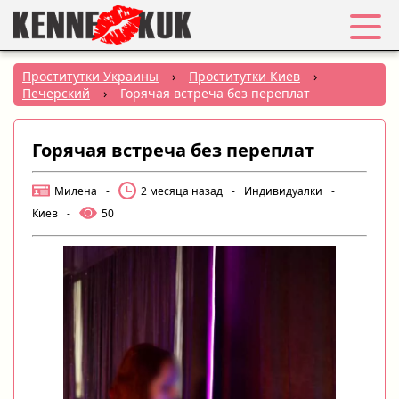
Избранное
Проститутки Украины
›
Проститутки Киев
›
Печерский
›
Горячая встреча без переплат
Вход
Горячая встреча без переплат
Регистрация
Милена
-
2 месяца назад
-
Индивидуалки
-
Города:
Киев
-
50
РУС
|
УКР
Создать объявление